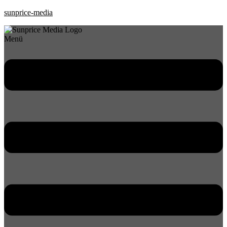
sunprice-media
Menü