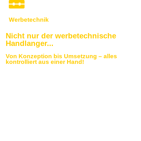
Werbetechnik
Nicht nur der werbetechnische
Handlanger...
Von Konzeption bis Umsetzung – alles
kontrolliert aus einer Hand!
✓
Printprodukte inkl. Gestaltung (eigener Shop)
✓
Geschäftsausstattung in Ihrem CI
✓
Plakatdrucke individuell und auffallend
✓
Folienschnitte in Marken-Qualität
✓
Leinwände für Messe und Büro