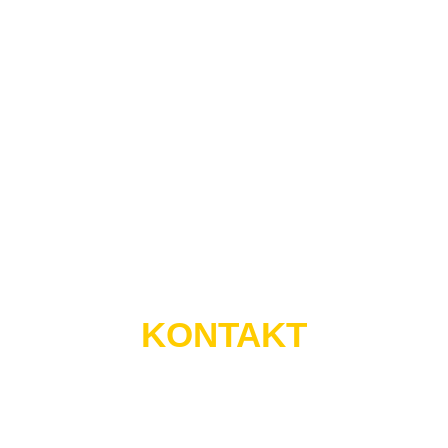
Vorstellungen und Wünsche in Ihrem Sinn vom ersten
Strich bis zum finalen Produkt um und verhelfen Ihnen so
zu mehr Erfolg.
KONTAKT
TS-MEDIA
TOBIAS SCHOENEWOLF
AMSELWEG 3-5