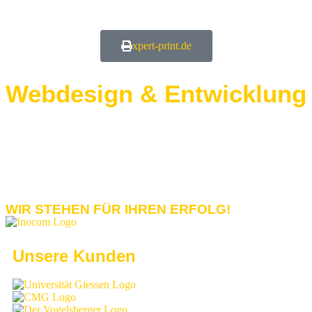
xpert-print.de
Webdesign & Entwicklung
Die Leichtigkeit eines persönlichen Gespräches von der
Straße ins digitale Zeitalter bringen? Individueller Austausch,
kommerzielle Leistungsübersicht oder direkte Interaktion im
Kaufprozess? Ihre Leistung online omnipräsent und
ansprechend darstellen, das ist unsere Aufgabe.
Überzeugen Sie sich in unserer kreativen Ideenschmiede!
WIR STEHEN FÜR IHREN ERFOLG!
Unsere Kunden