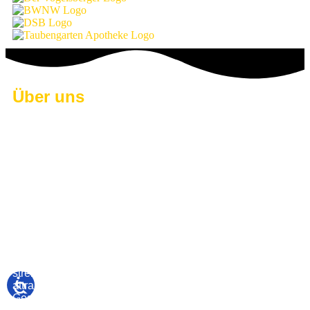
Über uns
Seit über fünfzehn Jahren sind wir als Werbeagentur DIE
kreative Adresse für attraktive Werbung.
Wir setzen Leidenschaft in unsere Arbeit – das merken
Sie und Ihre Kunden. Die Liebe zum Detail sieht man
unserem Team wie auch den durch uns entstandenen
Konzepten und Werbestrategien nicht nur an, sondern
fühlt diese auch.
Apotheke, Industrie, Handwerk, Dienstleister –
Unterschiedlichste Branchen vertrauen auf unser Know-
How in den Bereichen Medien, Kommunikation und
Marketing. Wir layouten und konzipieren selbst, im Team
streben wir immer nach der individuellen Idee, dem
attraktivsten Konzept und dem besten Ergebnis für Ihr
Geschäft. Wir hören Ihnen zu, verstehen Sie, setzen Ihre