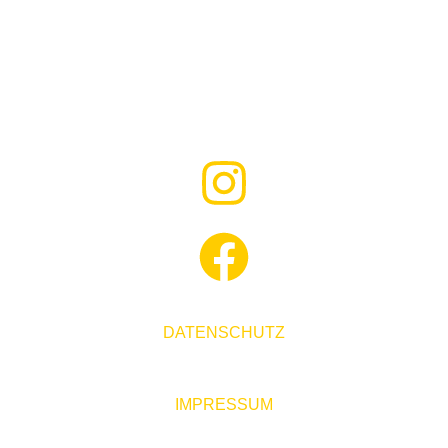
35460 STAUFENBERG
TEL: +49 (0) 6406-50998-41
FAX: +49 (0) 6406-50998-24
kontakt@sunprice-media.de
DATENSCHUTZ
IMPRESSUM