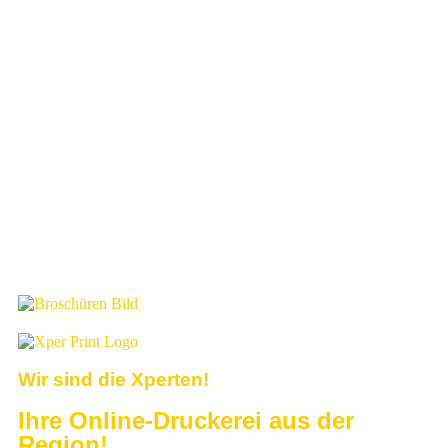
✓
Glasdekore für den diskreten Augenmerk
✓
Aufkleber für jeden Einsatz
✓
Banner und Fahnen für Ihre Präsenz
✓
Werbetechnik in Perfektion
✓
Leuchtwerbung und Pylone für Ihren Standort
✓
u.v.m.
Wir sind die Xperten!
Ihre Online-Druckerei aus der
Region!